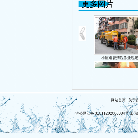
更多图片
小区道管清洗作业现
网站首页
|
关于
隔油池清理 作业
沪公网安备 31011202006084号
工信部